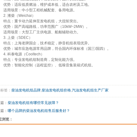
优势‌：适应低质燃油，维护成本低，适合农村及工地。
适用场景‌：中小型工程机械配套、备用电源。
2. 潍柴（Weichai）‌
特点‌：重卡动力延伸至发电机组，大扭矩突出。
优势‌：国产高端路线，功率范围广（10kW~2MW）。
适用场景‌：大型工厂主供电源、船舶辅助动力。
3. 上柴（SDEC）‌
特点‌：上海老牌国企，技术稳定，静音机组表现优异。
优势‌：城市应急电源常用品牌，符合国内环保标准（国三/国四）。
4. 科泰电源（Cooltech）‌
特点‌：专业发电机组制造商，定制化能力强。
优势‌：智能化控制（远程监控）、低噪音集装箱式机组。
关标签：
柴油发电机组品牌
,
柴油发电机组价格
,
汽油发电机组生产厂家
一篇：
柴油发电机组有哪些常见故障？
一篇：
哪个品牌的柴油发电机组售后服务好？
近浏览：