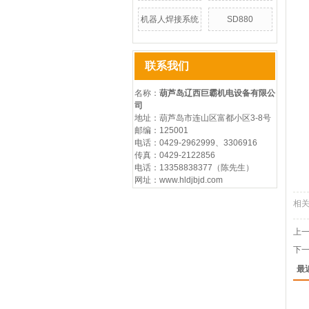
机器人焊接系统
SD880
联系我们
名称：
葫芦岛辽西巨霸机电设备有限公
司
地址：葫芦岛市连山区富都小区3-8号
邮编：125001
电话：0429-2962999、3306916
传真：0429-2122856
电话：13358838377（陈先生）
网址：www.hldjbjd.com
相
上
下
最