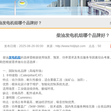
油发电机组哪个品牌好？
柴油发电机组哪个品牌好？
发布日期：
2025-06-26 00:00
来源：
http://www.hldjbjd.com
点击：
50
柴油
发电机组
的选择需根据使用场景、预算、功率需求及售后服务等因素综合考量
助您根据需求做出合适选择：
一、国际知名品牌（高端市场）‌
1. 卡特彼勒（Caterpillar/CAT）‌
特点‌：动力强劲，耐久性极佳，适合重载工况（如矿山、油田）。
优势‌：模块化设计便于维护，智能化控制系统先进。
适用场景‌：工业级连续供电、极端环境。
缺点‌：价格高昂，配件成本高。
2. 康明斯（Cummins）‌
特点‌：全球占有率最高，燃油经济性好，噪音控制优秀。
优势‌：功率覆盖广（5kW~3MW），技术成熟，国内售后服务网络完善（合资品