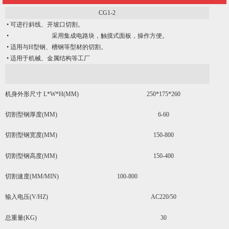
CG1-2
•
可进行斜线、开坡口切割。
•
采用集成电路块，触摸式面板，操作方便。
•
适用与H型钢、槽钢等型材的切割。
•
适用于机械、金属结构等工厂
机身外形尺寸 L*W*H(MM)
250*175*260
切割型钢厚度(MM)
6-60
切割型钢宽度(MM)
150-800
切割型钢高度(MM)
150-400
切割速度(MM/MIN)
100-800
输入电压(V/HZ)
AC220/50
总重量(KG)
30