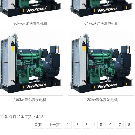
50kw沃尔沃发电机组
64kw沃尔沃发电机组
100kw沃尔沃发电机
120kw沃尔沃发电机
11条
每页12条
页次：4/18
4
首页
上一页
1
2
3
5
6
7
8