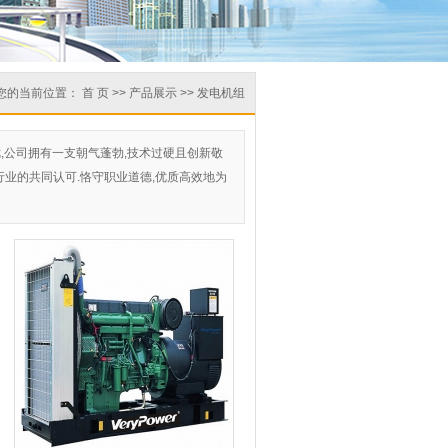
您的当前位置：
首 页
>>
产品展示
>>
发电机组
,公司拥有一支朝气蓬勃,技术过硬且创新敬
行业的共同认可.恪守职业道德,优质高效地为